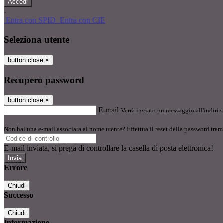
-
Entra con SPID
Entra con CIE
Seleziona utente
button close
×
Recupero password
button close
×
E-mail
Verrà inviato un messaggio all'indirizz
Non hai una e-mail associata al nome utente? Effettua il reset della password tram
E-mail inviata, si prega di controllare la casella di posta elettronica!
Errore
Chiudi
Successo
Chiudi
Informazione