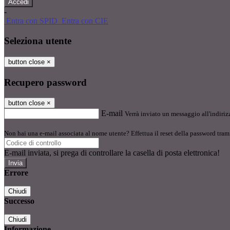
-
Entra con SPID
Entra con CIE
Seleziona utente
button close
×
Recupero password
button close
×
E-mail
Verrà inviato un messaggio all'indirizz
Non hai una e-mail associata al nome utente? Effettua il reset della password tram
E-mail inviata, si prega di controllare la casella di posta elettronica!
Errore
Chiudi
Successo
Chiudi
Informazione