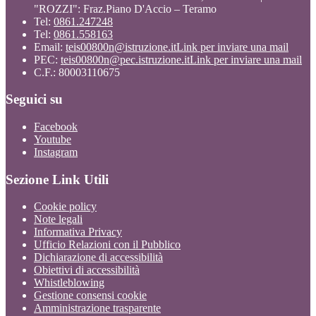
"ROZZI": Fraz.Piano D'Accio – Teramo
Tel:
0861.247248
Tel:
0861.558163
Email:
teis00800n@istruzione.it
Link per inviare una mail
PEC:
teis00800n@pec.istruzione.it
Link per inviare una mail
C.F.: 80003110675
Seguici su
Facebook
Youtube
Instagram
Sezione Link Utili
Cookie policy
Note legali
Informativa Privacy
Ufficio Relazioni con il Pubblico
Dichiarazione di accessibilità
Obiettivi di accessibilità
Whistleblowing
Gestione consensi cookie
Amministrazione trasparente