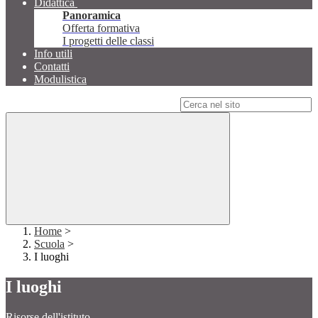
Didattica
Panoramica
Offerta formativa
I progetti delle classi
Info utili
Contatti
Modulistica
Campo di ricerca per le pagine del sito
Home
>
Scuola
>
I luoghi
I luoghi
Risorse dell'istituto