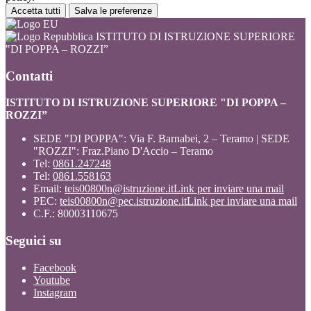
Accetta tutti
Salva le preferenze
ISTITUTO DI ISTRUZIONE SUPERIORE
"DI POPPA – ROZZI”
Contatti
ISTITUTO DI ISTRUZIONE SUPERIORE "DI POPPA –
ROZZI”
SEDE "DI POPPA": Via F. Barnabei, 2 – Teramo | SEDE
"ROZZI": Fraz.Piano D'Accio – Teramo
Tel:
0861.247248
Tel:
0861.558163
Email:
teis00800n@istruzione.it
Link per inviare una mail
PEC:
teis00800n@pec.istruzione.it
Link per inviare una mail
C.F.: 80003110675
Seguici su
Facebook
Youtube
Instagram