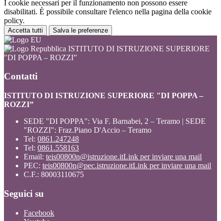
I cookie necessari per il funzionamento non possono essere
disabilitati. È possibile consultare l'elenco nella pagina della cookie
policy.
Accetta tutti
Salva le preferenze
ISTITUTO DI ISTRUZIONE SUPERIORE
"DI POPPA – ROZZI”
Contatti
ISTITUTO DI ISTRUZIONE SUPERIORE "DI POPPA –
ROZZI”
SEDE "DI POPPA": Via F. Barnabei, 2 – Teramo | SEDE
"ROZZI": Fraz.Piano D'Accio – Teramo
Tel:
0861.247248
Tel:
0861.558163
Email:
teis00800n@istruzione.it
Link per inviare una mail
PEC:
teis00800n@pec.istruzione.it
Link per inviare una mail
C.F.: 80003110675
Seguici su
Facebook