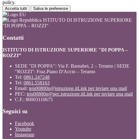
policy.
Accetta tutti
Salva le preferenze
ISTITUTO DI ISTRUZIONE SUPERIORE
"DI POPPA – ROZZI”
Contatti
ISTITUTO DI ISTRUZIONE SUPERIORE "DI POPPA –
ROZZI”
SEDE "DI POPPA": Via F. Barnabei, 2 – Teramo | SEDE
"ROZZI": Fraz.Piano D'Accio – Teramo
Tel:
0861.247248
Tel:
0861.558163
Email:
teis00800n@istruzione.it
Link per inviare una mail
PEC:
teis00800n@pec.istruzione.it
Link per inviare una mail
C.F.: 80003110675
Seguici su
Facebook
Youtube
Instagram