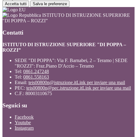
Accetta tutti
Salva le preferenze
ISTITUTO DI ISTRUZIONE SUPERIORE
"DI POPPA – ROZZI”
Contatti
ISTITUTO DI ISTRUZIONE SUPERIORE "DI POPPA –
ROZZI”
SEDE "DI POPPA": Via F. Barnabei, 2 – Teramo | SEDE
"ROZZI": Fraz.Piano D'Accio – Teramo
Tel:
0861.247248
Tel:
0861.558163
Email:
teis00800n@istruzione.it
Link per inviare una mail
PEC:
teis00800n@pec.istruzione.it
Link per inviare una mail
C.F.: 80003110675
Seguici su
Facebook
Youtube
Instagram