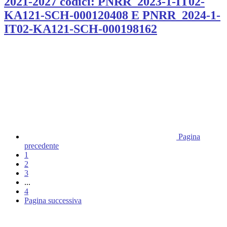
2021-2027 codici: PNRR_2023-1-IT02-
KA121-SCH-000120408 E PNRR_2024-1-
IT02-KA121-SCH-000198162
Pagina
precedente
1
2
3
...
4
Pagina successiva