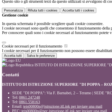
Questo sito o gli strumenti terzi da questo utilizzati si avvalgono di coo
Personalizza
Rifiuta tutti
i cookies
Accetta tutti
i cookies
Gestione cookie
In questa schermata è possibile scegliere quali cookie consentire.
I cookie necessari sono quelli che consentono il funzionamento della pi
Per conoscere quali sono i cookie necessari al funzionamento potete v
Cookie necessari per il funzionamento
I cookie necessari per il funzionamento non possono essere disabilitati.
Accetta tutti
Salva le preferenze
ISTITUTO DI ISTRUZIONE SUPERIORE "DI
Contatti
ISTITUTO DI ISTRUZIONE SUPERIORE "DI POPPA – RO
SEDE "DI POPPA": Via F. Barnabei, 2 – Teramo | SEDE "RO
Tel:
0861.247248
Tel:
0861.558163
Email:
teis00800n@istruzione.it
Link per inviare una mail
PEC:
teis00800n@pec.istruzione.it
Link per inviare una mail