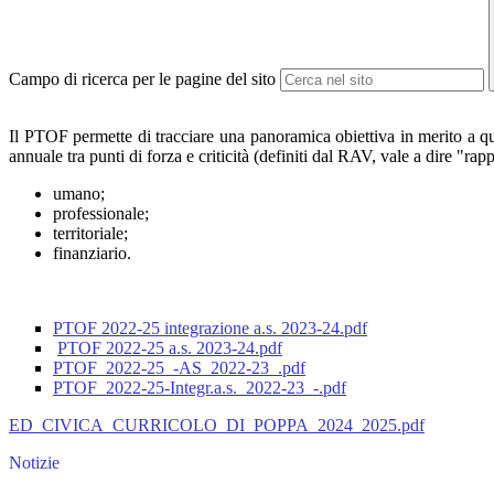
Campo di ricerca per le pagine del sito
Il PTOF permette di tracciare una panoramica obiettiva in merito a quan
annuale tra punti di forza e criticità (definiti dal RAV, vale a dire "rap
umano;
professionale;
territoriale;
finanziario.
PTOF 2022-25 integrazione a.s. 2023-24.pdf
PTOF 2022-25 a.s. 2023-24.pdf
PTOF_2022-25_-AS_2022-23_.pdf
PTOF_2022-25-Integr.a.s._2022-23_-.pdf
ED_CIVICA_CURRICOLO_DI_POPPA_2024_2025.pdf
Notizie