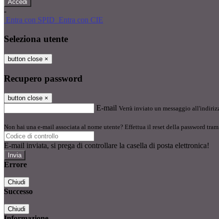
-
Entra con SPID
Entra con CIE
Seleziona utente
button close
×
Recupero password
button close
×
E-mail
Verrà inviato un messaggio all'indirizz
Non hai una e-mail associata al nome utente? Effettua il reset della password tram
E-mail inviata, si prega di controllare la casella di posta elettronica!
Errore
Chiudi
Successo
Chiudi
Informazione