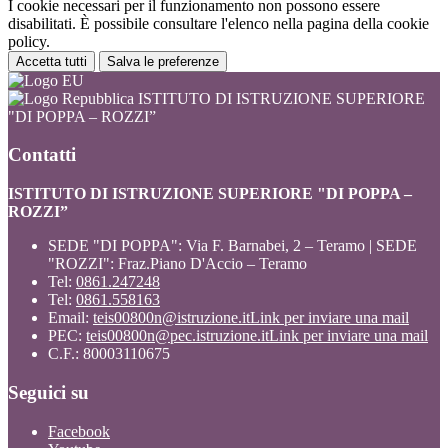
I cookie necessari per il funzionamento non possono essere
disabilitati. È possibile consultare l'elenco nella pagina della cookie
policy.
Accetta tutti
Salva le preferenze
ISTITUTO DI ISTRUZIONE SUPERIORE
"DI POPPA – ROZZI”
Contatti
ISTITUTO DI ISTRUZIONE SUPERIORE "DI POPPA –
ROZZI”
SEDE "DI POPPA": Via F. Barnabei, 2 – Teramo | SEDE
"ROZZI": Fraz.Piano D'Accio – Teramo
Tel:
0861.247248
Tel:
0861.558163
Email:
teis00800n@istruzione.it
Link per inviare una mail
PEC:
teis00800n@pec.istruzione.it
Link per inviare una mail
C.F.: 80003110675
Seguici su
Facebook