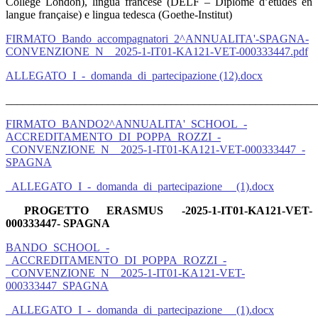
College London), lingua francese (DELF – Diplôme d’études en
langue française) e lingua tedesca (Goethe-Institut)
FIRMATO_Bando_accompagnatori_2^ANNUALITA'-SPAGNA-
CONVENZIONE_N__2025-1-IT01-KA121-VET-000333447.pdf
ALLEGATO_I_-_domanda_di_partecipazione (12).docx
_______________________________________________________
FIRMATO_BANDO2^ANNUALITA'_SCHOOL_-
ACCREDITAMENTO_DI_POPPA_ROZZI_-
_CONVENZIONE_N__2025-1-IT01-KA121-VET-000333447_-
SPAGNA
_ALLEGATO_I_-_domanda_di_partecipazione__ (1).docx
PROGETTO ERASMUS -2025-1-IT01-KA121-VET-
000333447- SPAGNA
BANDO_SCHOOL_-
_ACCREDITAMENTO_DI_POPPA_ROZZI_-
_CONVENZIONE_N__2025-1-IT01-KA121-VET-
000333447_SPAGNA
_ALLEGATO_I_-_domanda_di_partecipazione__ (1).docx