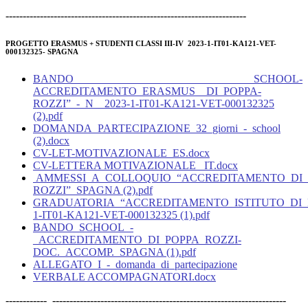
----------------------------------------------------------------------
PROGETTO ERASMUS + STUDENTI CLASSI III-IV 2023-1-IT01-KA121-VET-
000132325-
SPAGNA
BANDO SCHOOL-
ACCREDITAMENTO_ERASMUS__DI_POPPA-
ROZZI”_-_N__2023-1-IT01-KA121-VET-000132325
(2).pdf
DOMANDA_PARTECIPAZIONE_32_giorni_-_school
(2).docx
CV-LET-MOTIVAZIONALE_ES.docx
CV-LETTERA MOTIVAZIONALE _IT.docx
AMMESSI_A_COLLOQUIO_“ACCREDITAMENTO_DI_
ROZZI”_SPAGNA (2).pdf
GRADUATORIA_“ACCREDITAMENTO_ISTITUTO_DI_P
1-IT01-KA121-VET-000132325 (1).pdf
BANDO_SCHOOL_-
_ACCREDITAMENTO_DI_POPPA_ROZZI-
DOC._ACCOMP._SPAGNA (1).pdf
ALLEGATO_I_-_domanda_di_partecipazione
VERBALE ACCOMPAGNATORI.docx
------------ --------------------------------------------------------------------