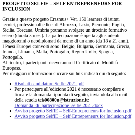
PROGETTO SELFIE – SELF ENTREPRENEURS FOR
INCLUSION
Grazie a questo progetto Erasmus+ Vet, 150 learners di istituti
tecnici, professionali e licei di Abruzzo, Lazio, Piemonte, Puglia,
Sicilia, Toscana, Umbria potranno svolgere un tirocinio formativo
estero (durata 3 mesi). La partecipazione è aperta agli studenti
maggiorenni o neodiplomati da meno di un anno (da 18 a 21 anni).
I Paesi Europei coinvolti sono: Belgio, Bulgaria, Germania, Grecia,
Irlanda, Lituania, Malta, Portogallo, Regno Unito, Spagna,
Portogallo.
Al rientro, i partecipanti riceveranno il Certificato di Mobilità
Europass.
Per maggiori informazioni cliccare sui link indicati qui di seguito:
Risultati candidature Selfie 2021.pdf
Per partecipare all’edizione 2021 è necessario compilare e
firmare la domanda riportata di seguito, inviandola alla mail
della scuola
teis00800n@istruzione.it
:
Domanda_di_partecipazione_selfie 2021.docx
Avviso progetto SelfIE – Self-Entrepreneurs for Inclusion.pdf
Avviso progetto SelfIE – Self-Entrepreneurs for Inclusion.pdf