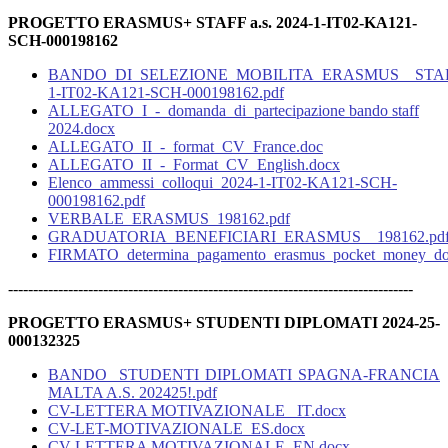
PROGETTO ERASMUS+ STAFF a.s. 2024-1-IT02-KA121-
SCH-000198162
BANDO_DI_SELEZIONE_MOBILITA_ERASMUS__STAFF
1-IT02-KA121-SCH-000198162.pdf
ALLEGATO_I_-_domanda_di_partecipazione bando staff
2024.docx
ALLEGATO_II_-_format_CV_France.doc
ALLEGATO_II_-_Format_CV_English.docx
Elenco_ammessi_colloqui_2024-1-IT02-KA121-SCH-
000198162.pdf
VERBALE_ERASMUS_198162.pdf
GRADUATORIA_BENEFICIARI_ERASMUS__198162.pd
FIRMATO_determina_pagamento_erasmus_pocket_money_doc
---------------------------------------------------------------------------------
PROGETTO ERASMUS+ STUDENTI DIPLOMATI 2024-25-
000132325
BANDO STUDENTI DIPLOMATI SPAGNA-FRANCIA
MALTA A.S. 202425!.pdf
CV-LETTERA MOTIVAZIONALE _IT.docx
CV-LET-MOTIVAZIONALE_ES.docx
CV-LETTERA MOTIVAZIONALE_EN.docx