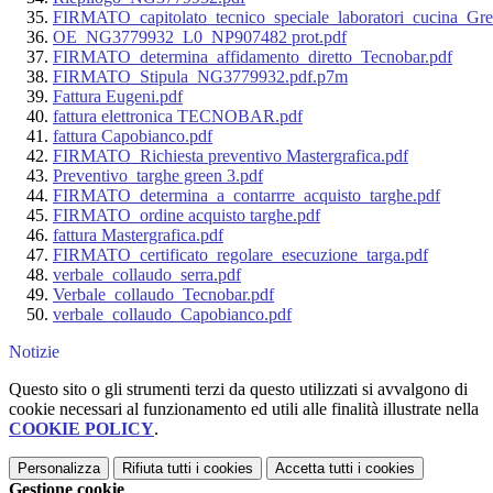
FIRMATO_capitolato_tecnico_speciale_laboratori_cucina_Gre
OE_NG3779932_L0_NP907482 prot.pdf
FIRMATO_determina_affidamento_diretto_Tecnobar.pdf
FIRMATO_Stipula_NG3779932.pdf.p7m
Fattura Eugeni.pdf
fattura elettronica TECNOBAR.pdf
fattura Capobianco.pdf
FIRMATO_Richiesta preventivo Mastergrafica.pdf
Preventivo_targhe green 3.pdf
FIRMATO_determina_a_contarrre_acquisto_targhe.pdf
FIRMATO_ordine acquisto targhe.pdf
fattura Mastergrafica.pdf
FIRMATO_certificato_regolare_esecuzione_targa.pdf
verbale_collaudo_serra.pdf
Verbale_collaudo_Tecnobar.pdf
verbale_collaudo_Capobianco.pdf
Notizie
Questo sito o gli strumenti terzi da questo utilizzati si avvalgono di
cookie necessari al funzionamento ed utili alle finalità illustrate nella
COOKIE POLICY
.
Personalizza
Rifiuta tutti
i cookies
Accetta tutti
i cookies
Gestione cookie