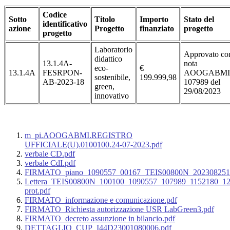
Codice
Sotto
Titolo
Importo
Stato del
identificativo
azione
Progetto
finanziato
progetto
progetto
Laboratorio
Approvato co
didattico
13.1.4A-
nota
eco-
€
13.1.4A
FESRPON-
AOOGABMI
sostenibile,
199.999,98
AB-2023-18
107989 del
green,
29/08/2023
innovativo
m_pi.AOOGABMI.REGISTRO
UFFICIALE(U).0100100.24-07-2023.pdf
verbale CD.pdf
verbale CdI.pdf
FIRMATO_piano_1090557_00167_TEIS00800N_2023082510
Lettera_TEIS00800N_100100_1090557_107989_1152180_1
prot.pdf
FIRMATO_informazione e comunicazione.pdf
FIRMATO_Richiesta autorizzazione USR LabGreen3.pdf
FIRMATO_decreto assunzione in bilancio.pdf
DETTAGLIO_CUP_I44D23001080006.pdf