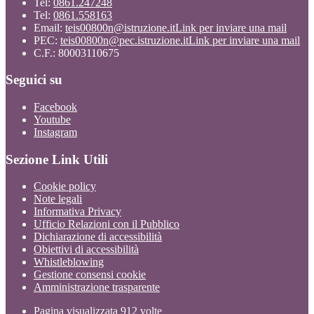
Tel:
0861.247248
Tel:
0861.558163
Email:
teis00800n@istruzione.it
Link per inviare una mail
PEC:
teis00800n@pec.istruzione.it
Link per inviare una mail
C.F.: 80003110675
Seguici su
Facebook
Youtube
Instagram
Sezione Link Utili
Cookie policy
Note legali
Informativa Privacy
Ufficio Relazioni con il Pubblico
Dichiarazione di accessibilità
Obiettivi di accessibilità
Whistleblowing
Gestione consensi cookie
Amministrazione trasparente
Pagina visualizzata
912
volte