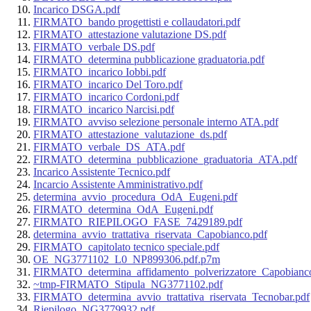
Incarico DSGA.pdf
FIRMATO_bando progettisti e collaudatori.pdf
FIRMATO_attestazione valutazione DS.pdf
FIRMATO_verbale DS.pdf
FIRMATO_determina pubblicazione graduatoria.pdf
FIRMATO_incarico Iobbi.pdf
FIRMATO_incarico Del Toro.pdf
FIRMATO_incarico Cordoni.pdf
FIRMATO_incarico Narcisi.pdf
FIRMATO_avviso selezione personale interno ATA.pdf
FIRMATO_attestazione_valutazione_ds.pdf
FIRMATO_verbale_DS_ATA.pdf
FIRMATO_determina_pubblicazione_graduatoria_ATA.pdf
Incarico Assistente Tecnico.pdf
Incarcio Assistente Amministrativo.pdf
determina_avvio_procedura_OdA_Eugeni.pdf
FIRMATO_determina_OdA_Eugeni.pdf
FIRMATO_RIEPILOGO_FASE_7429189.pdf
determina_avvio_trattativa_riservata_Capobianco.pdf
FIRMATO_capitolato tecnico speciale.pdf
OE_NG3771102_L0_NP899306.pdf.p7m
FIRMATO_determina_affidamento_polverizzatore_Capobianc
~tmp-FIRMATO_Stipula_NG3771102.pdf
FIRMATO_determina_avvio_trattativa_riservata_Tecnobar.pdf
Riepilogo_NG3779932.pdf