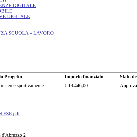
ENZE DIGITALE
OBILE
VE DIGITALE
NZA SCUOLA – LAVORO
lo Progetto
Importo finanziato
Stato de
i insieme sportivamente
€ 19.446,00
Approva
ON FSE.pdf
e d'Abruzzo 2