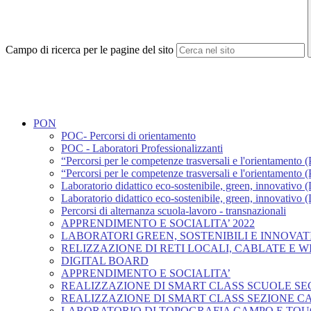
Campo di ricerca per le pagine del sito
PON
POC- Percorsi di orientamento
POC - Laboratori Professionalizzanti
“Percorsi per le competenze trasversali e l'orientamento 
“Percorsi per le competenze trasversali e l'orientamento 
Laboratorio didattico eco-sostenibile, green, innovativo 
Laboratorio didattico eco-sostenibile, green, innovativo 
Percorsi di alternanza scuola-lavoro - transnazionali
APPRENDIMENTO E SOCIALITA’ 2022
LABORATORI GREEN, SOSTENIBILI E INNOVAT
RELIZZAZIONE DI RETI LOCALI, CABLATE E W
DIGITAL BOARD
APPRENDIMENTO E SOCIALITA’
REALIZZAZIONE DI SMART CLASS SCUOLE S
REALIZZAZIONE DI SMART CLASS SEZIONE 
LABORATORIO DI TOPOGRAFIA CAMPO E TO