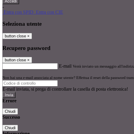
-
Entra con SPID
Entra con CIE
Seleziona utente
button close
×
Recupero password
button close
×
E-mail
Verrà inviato un messaggio all'indirizz
Non hai una e-mail associata al nome utente? Effettua il reset della password tram
E-mail inviata, si prega di controllare la casella di posta elettronica!
Errore
Chiudi
Successo
Chiudi
Informazione