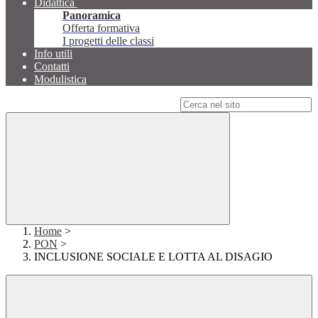
Didattica
Panoramica
Offerta formativa
I progetti delle classi
Info utili
Contatti
Modulistica
Campo di ricerca per le pagine del sito
Home
>
PON
>
INCLUSIONE SOCIALE E LOTTA AL DISAGIO