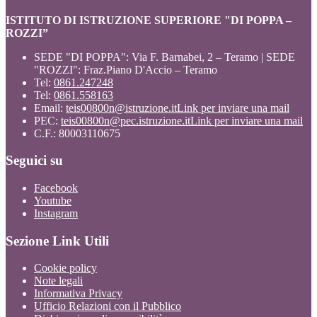
ISTITUTO DI ISTRUZIONE SUPERIORE "DI POPPA –
ROZZI”
SEDE "DI POPPA": Via F. Barnabei, 2 – Teramo | SEDE
"ROZZI": Fraz.Piano D'Accio – Teramo
Tel:
0861.247248
Tel:
0861.558163
Email:
teis00800n@istruzione.it
Link per inviare una mail
PEC:
teis00800n@pec.istruzione.it
Link per inviare una mail
C.F.: 80003110675
Seguici su
Facebook
Youtube
Instagram
Sezione Link Utili
Cookie policy
Note legali
Informativa Privacy
Ufficio Relazioni con il Pubblico