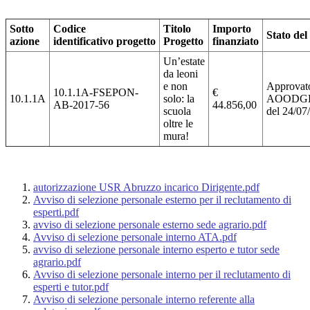
Sotto
Codice
Titolo
Importo
Stato del
azione
identificativo
progetto
Progetto
finanziato
Un’estate
da leoni
e non
Approvato
10.1.1A-FSEPON-
€
10.1.1A
solo: la
AOODGE
AB-2017-56
44.856,00
scuola
del 24/07
oltre le
mura!
autorizzazione USR Abruzzo incarico Dirigente.pdf
Avviso di selezione personale esterno per il reclutamento di
esperti.pdf
avviso di selezione personale esterno sede agrario.pdf
Avviso di selezione personale interno ATA.pdf
avviso di selezione personale interno esperto e tutor sede
agrario.pdf
Avviso di selezione personale interno per il reclutamento di
esperti e tutor.pdf
Avviso di selezione personale interno referente alla