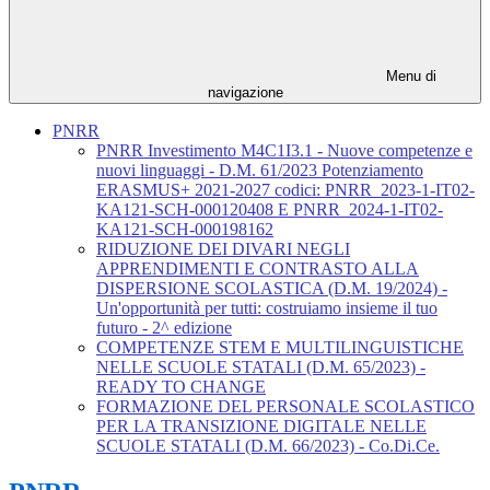
Menu di
navigazione
PNRR
PNRR Investimento M4C1I3.1 - Nuove competenze e
nuovi linguaggi - D.M. 61/2023 Potenziamento
ERASMUS+ 2021-2027 codici: PNRR_2023-1-IT02-
KA121-SCH-000120408 E PNRR_2024-1-IT02-
KA121-SCH-000198162
RIDUZIONE DEI DIVARI NEGLI
APPRENDIMENTI E CONTRASTO ALLA
DISPERSIONE SCOLASTICA (D.M. 19/2024) -
Un'opportunità per tutti: costruiamo insieme il tuo
futuro - 2^ edizione
COMPETENZE STEM E MULTILINGUISTICHE
NELLE SCUOLE STATALI (D.M. 65/2023) -
READY TO CHANGE
FORMAZIONE DEL PERSONALE SCOLASTICO
PER LA TRANSIZIONE DIGITALE NELLE
SCUOLE STATALI (D.M. 66/2023) - Co.Di.Ce.