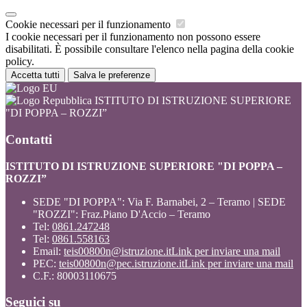
Cookie necessari per il funzionamento
I cookie necessari per il funzionamento non possono essere
disabilitati. È possibile consultare l'elenco nella pagina della cookie
policy.
Accetta tutti
Salva le preferenze
ISTITUTO DI ISTRUZIONE SUPERIORE
"DI POPPA – ROZZI”
Contatti
ISTITUTO DI ISTRUZIONE SUPERIORE "DI POPPA –
ROZZI”
SEDE "DI POPPA": Via F. Barnabei, 2 – Teramo | SEDE
"ROZZI": Fraz.Piano D'Accio – Teramo
Tel:
0861.247248
Tel:
0861.558163
Email:
teis00800n@istruzione.it
Link per inviare una mail
PEC:
teis00800n@pec.istruzione.it
Link per inviare una mail
C.F.: 80003110675
Seguici su