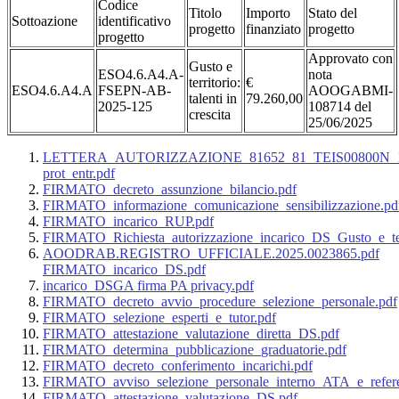
Codice
Titolo
Importo
Stato del
Sottoazione
identificativo
progetto
finanziato
progetto
progetto
Approvato con
Gusto e
ESO4.6.A4.A-
nota
territorio:
€
ESO4.6.A4.A
FSEPN-AB-
AOOGABMI-
talenti in
79.260,00
2025-125
108714 del
crescita
25/06/2025
LETTERA_AUTORIZZAZIONE_81652_81_TEIS00800N_
prot_entr.pdf
FIRMATO_decreto_assunzione_bilancio.pdf
FIRMATO_informazione_comunicazione_sensibilizzazione.pd
FIRMATO_incarico_RUP.pdf
FIRMATO_Richiesta_autorizzazione_incarico_DS_Gusto_e_ter
AOODRAB.REGISTRO_UFFICIALE.2025.0023865.pdf
FIRMATO_incarico_DS.pdf
incarico_DSGA firma PA privacy.pdf
FIRMATO_decreto_avvio_procedure_selezione_personale.pdf
FIRMATO_selezione_esperti_e_tutor.pdf
FIRMATO_attestazione_valutazione_diretta_DS.pdf
FIRMATO_determina_pubblicazione_graduatorie.pdf
FIRMATO_decreto_conferimento_incarichi.pdf
FIRMATO_avviso_selezione_personale_interno_ATA_e_referent
FIRMATO_attestazione_valutazione_DS.pdf