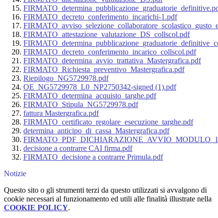
FIRMATO_determina_pubblicazione_graduatorie_definitive.p
FIRMATO_decreto_conferimento_incarichi-1.pdf
FIRMATO_avviso_selezione_collaboratore_scolastico_gusto_e_
FIRMATO_attestazione_valutazione_DS_collscol.pdf
FIRMATO_determina_pubblicazione_graduatorie_definitive_co
FIRMATO_decreto_conferimento_incarico_collscol.pdf
FIRMATO_determina_avvio_trattativa_Mastergrafica.pdf
FIRMATO_Richiesta_preventivo_Mastergrafica.pdf
Riepilogo_NG5729978.pdf
OE_NG5729978_L0_NP2750342-signed (1).pdf
FIRMATO_determina_acquisto_targhe.pdf
FIRMATO_Stipula_NG5729978.pdf
fattura Mastergrafica.pdf
FIRMATO_certificato_regolare_esecuzione_targhe.pdf
determina_anticipo_di_cassa_Mastergrafica.pdf
FIRMATO_PDF_DICHIARAZIONE_AVVIO_MODULO_1428
decisione a contrarre CAI firma.pdf
FIRMATO_decisione a contrarre Primula.pdf
Notizie
Questo sito o gli strumenti terzi da questo utilizzati si avvalgono di
cookie necessari al funzionamento ed utili alle finalità illustrate nella
COOKIE POLICY
.