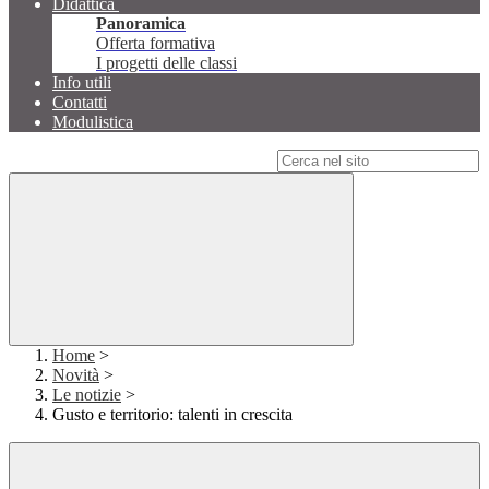
Didattica
Panoramica
Offerta formativa
I progetti delle classi
Info utili
Contatti
Modulistica
Campo di ricerca per le pagine del sito
Home
>
Novità
>
Le notizie
>
Gusto e territorio: talenti in crescita