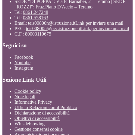
SEDE "DI POPPA": Via F. Barnabei, 2 – Teramo | SEDE
"ROZZI": Fraz.Piano D'Accio – Teramo
Tel:
0861.247248
Tel:
0861.558163
Email:
teis00800n@istruzione.it
Link per inviare una mail
PEC:
teis00800n@pec.istruzione.it
Link per inviare una mail
C.F.: 80003110675
Seguici su
Facebook
Youtube
Instagram
Sezione Link Utili
Cookie policy
Note legali
Informativa Privacy
Ufficio Relazioni con il Pubblico
Dichiarazione di accessibilità
Obiettivi di accessibilità
Whistleblowing
Gestione consensi cookie
Amministrazione trasparente