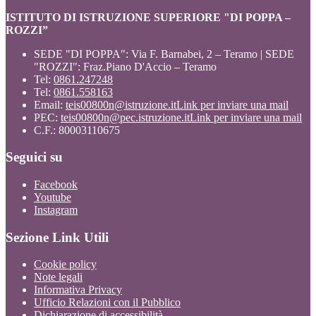
ISTITUTO DI ISTRUZIONE SUPERIORE "DI POPPA –
ROZZI”
SEDE "DI POPPA": Via F. Barnabei, 2 – Teramo | SEDE
"ROZZI": Fraz.Piano D'Accio – Teramo
Tel:
0861.247248
Tel:
0861.558163
Email:
teis00800n@istruzione.it
Link per inviare una mail
PEC:
teis00800n@pec.istruzione.it
Link per inviare una mail
C.F.: 80003110675
Seguici su
Facebook
Youtube
Instagram
Sezione Link Utili
Cookie policy
Note legali
Informativa Privacy
Ufficio Relazioni con il Pubblico
Dichiarazione di accessibilità