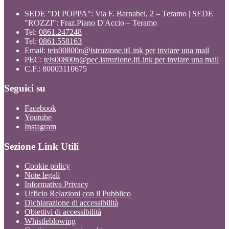
SEDE "DI POPPA": Via F. Barnabei, 2 – Teramo | SEDE
"ROZZI": Fraz.Piano D'Accio – Teramo
Tel:
0861.247248
Tel:
0861.558163
Email:
teis00800n@istruzione.it
Link per inviare una mail
PEC:
teis00800n@pec.istruzione.it
Link per inviare una mail
C.F.: 80003110675
Seguici su
Facebook
Youtube
Instagram
Sezione Link Utili
Cookie policy
Note legali
Informativa Privacy
Ufficio Relazioni con il Pubblico
Dichiarazione di accessibilità
Obiettivi di accessibilità
Whistleblowing