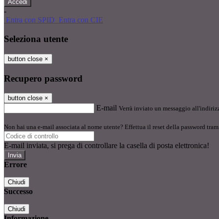
-
Entra con SPID
Entra con CIE
Seleziona utente
button close
×
Recupero password
button close
×
E-mail
Verrà inviato un messaggio all'indirizz
Non hai una e-mail associata al nome utente? Effettua il reset della password tram
E-mail inviata, si prega di controllare la casella di posta elettronica!
Errore
Chiudi
Successo
Chiudi
Informazione