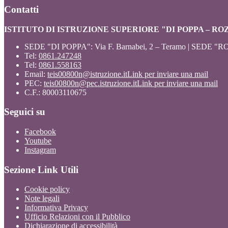
Contatti
ISTITUTO DI ISTRUZIONE SUPERIORE "DI POPPA – RO
SEDE "DI POPPA": Via F. Barnabei, 2 – Teramo | SEDE "RO
Tel:
0861.247248
Tel:
0861.558163
Email:
teis00800n@istruzione.it
Link per inviare una mail
PEC:
teis00800n@pec.istruzione.it
Link per inviare una mail
C.F.: 80003110675
Seguici su
Facebook
Youtube
Instagram
Sezione Link Utili
Cookie policy
Note legali
Informativa Privacy
Ufficio Relazioni con il Pubblico
Dichiarazione di accessibilità