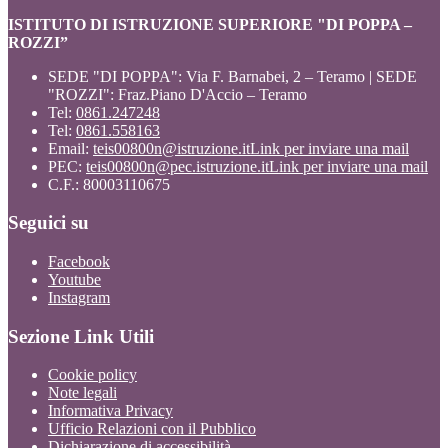
ISTITUTO DI ISTRUZIONE SUPERIORE "DI POPPA –
ROZZI”
SEDE "DI POPPA": Via F. Barnabei, 2 – Teramo | SEDE
"ROZZI": Fraz.Piano D'Accio – Teramo
Tel:
0861.247248
Tel:
0861.558163
Email:
teis00800n@istruzione.it
Link per inviare una mail
PEC:
teis00800n@pec.istruzione.it
Link per inviare una mail
C.F.: 80003110675
Seguici su
Facebook
Youtube
Instagram
Sezione Link Utili
Cookie policy
Note legali
Informativa Privacy
Ufficio Relazioni con il Pubblico
Dichiarazione di accessibilità