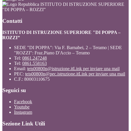
ISTITUTO DI ISTRUZIONE SUPERIORE
"DI POPPA – ROZZI”
Contatti
ISTITUTO DI ISTRUZIONE SUPERIORE "DI POPPA –
ROZZI”
SEDE "DI POPPA": Via F. Barnabei, 2 – Teramo | SEDE
"ROZZI": Fraz.Piano D'Accio – Teramo
Tel:
0861.247248
Tel:
0861.558163
Email:
teis00800n@istruzione.it
Link per inviare una mail
PEC:
teis00800n@pec.istruzione.it
Link per inviare una mail
C.F.: 80003110675
Seguici su
Facebook
Youtube
Instagram
Sezione Link Utili