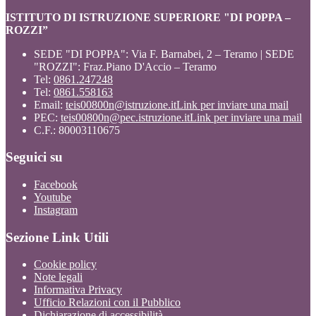
ISTITUTO DI ISTRUZIONE SUPERIORE "DI POPPA –
ROZZI”
SEDE "DI POPPA": Via F. Barnabei, 2 – Teramo | SEDE
"ROZZI": Fraz.Piano D'Accio – Teramo
Tel:
0861.247248
Tel:
0861.558163
Email:
teis00800n@istruzione.it
Link per inviare una mail
PEC:
teis00800n@pec.istruzione.it
Link per inviare una mail
C.F.: 80003110675
Seguici su
Facebook
Youtube
Instagram
Sezione Link Utili
Cookie policy
Note legali
Informativa Privacy
Ufficio Relazioni con il Pubblico
Dichiarazione di accessibilità