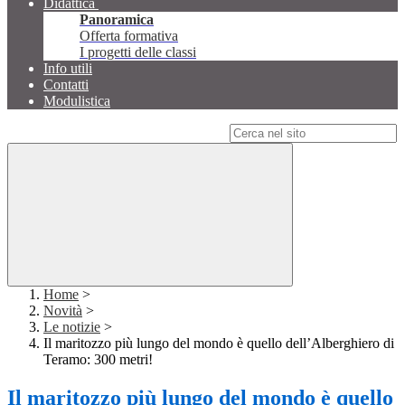
Didattica
Panoramica
Offerta formativa
I progetti delle classi
Info utili
Contatti
Modulistica
Campo di ricerca per le pagine del sito
Home
>
Novità
>
Le notizie
>
Il maritozzo più lungo del mondo è quello dell’Alberghiero di
Teramo: 300 metri!
Il maritozzo più lungo del mondo è quello