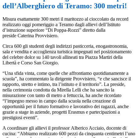
dell’Alberghiero di Teramo: 300 metri!
Misura esattamente 300 metri il maritozzo al cioccolato da record
realizzato oggi pomeriggio a Teramo dagli allievi dell’Istituto
d’istruzione superiore “Di Poppa-Rozzi” diretto dalla
preside Caterina Provvisiero.
Circa 600 gli studenti degli indirizzi pasticceria, enogastronomia,
sala e vendita e accoglienza turistica impegnati nel posizionamento
del celebre dolce su 140 tavoli allineati tra Piazza Martiri della
Libertà e Corso San Giorgio.
“Una sfida vinta, come quelle che affrontiamo quotidianamente a
scuola”, ha commentato la dirigente Provvisiero, “e che sancisce il
rapporto, stretto e intimo, tra l’istituto e il territorio”. La preside,
nella cerimonia condotta da Mirella Lelli che ha sancito la
misurazione con tanto di metro a fettuccia, ha anche ricordato
“l’impegno messo in campo dalla scuola nella creazione di
opportunità per il futuro formativo e lavorativo dei ragazzi, anche
grazie a stage in aziende, progetti Erasmus e partecipazioni a
prestigiosi eventi”.
A coordinare gli allievi il professor Alberico Acciaio, docente di
cucina: “Abbiamo realizzato 600 pezzi da cinquanta centimetri l’uno