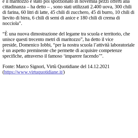
e il maritozzo è stato poi sporzionato in novemila pezzi offerti alla
cittadinanza – ha detto – , sono stati utilizzati 2.400 uova, 300 chili
di farina, 60 litri di latte, 45 chili di zucchero, 45 di burro, 10 chili di
lievito di birra, 6 chili di semi di anice e 180 chili di crema di
nocciola”.
“È una nuova dimostrazione del legame tra scuola e territorio, che
unisce questi trecento metri di maritozzo”, ha detto il vice
preside, Domenico Iobbi, “per la nostra scuola l’attività laboratoriale
è un aspetto preminente che permette di acquisire competenze
specifiche, attraverso il famoso ‘imparere facendo’”.
Fonte: Marco Signori, Virtù Quotidiane del 14.12.2021
(
https://www.virtuquotidiane.it/
)