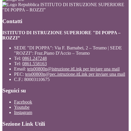
ISTITUTO DI ISTRUZIONE SUPERIORE
"DI POPPA – ROZZI”
Contatti
ISTITUTO DI ISTRUZIONE SUPERIORE "DI POPPA –
ROZZI”
SEDE "DI POPPA": Via F. Barnabei, 2 – Teramo | SEDE
"ROZZI": Fraz.Piano D'Accio – Teramo
Tel:
0861.247248
Tel:
0861.558163
Email:
teis00800n@istruzione.it
Link per inviare una mail
PEC:
teis00800n@pec.istruzione.it
Link per inviare una mail
C.F.: 80003110675
Seguici su
Facebook
Youtube
Instagram
Sezione Link Utili