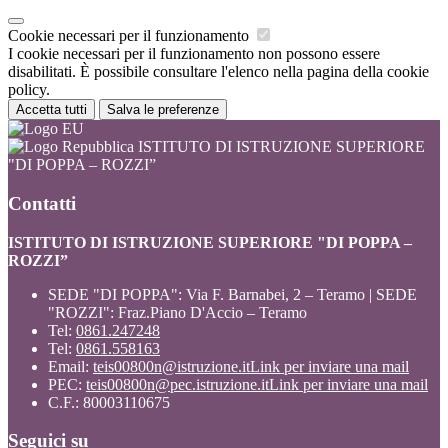
Cookie necessari per il funzionamento
I cookie necessari per il funzionamento non possono essere
disabilitati. È possibile consultare l'elenco nella pagina della cookie
policy.
Accetta tutti
Salva le preferenze
ISTITUTO DI ISTRUZIONE SUPERIORE
"DI POPPA – ROZZI”
Contatti
ISTITUTO DI ISTRUZIONE SUPERIORE "DI POPPA –
ROZZI”
SEDE "DI POPPA": Via F. Barnabei, 2 – Teramo | SEDE
"ROZZI": Fraz.Piano D'Accio – Teramo
Tel:
0861.247248
Tel:
0861.558163
Email:
teis00800n@istruzione.it
Link per inviare una mail
PEC:
teis00800n@pec.istruzione.it
Link per inviare una mail
C.F.: 80003110675
Seguici su