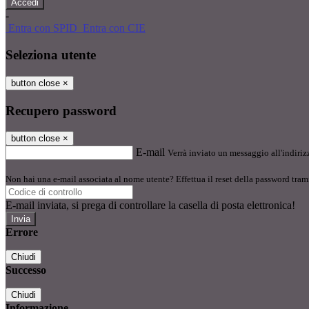
-
Entra con SPID
Entra con CIE
Seleziona utente
button close
×
Recupero password
button close
×
E-mail
Verrà inviato un messaggio all'indirizz
Non hai una e-mail associata al nome utente? Effettua il reset della password tram
E-mail inviata, si prega di controllare la casella di posta elettronica!
Errore
Chiudi
Successo
Chiudi
Informazione