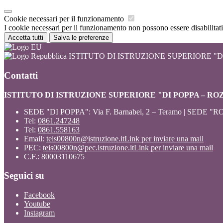
Cookie necessari per il funzionamento
I cookie necessari per il funzionamento non possono essere disabilitati.
Accetta tutti
Salva le preferenze
ISTITUTO DI ISTRUZIONE SUPERIORE "DI
Contatti
ISTITUTO DI ISTRUZIONE SUPERIORE "DI POPPA – RO
SEDE "DI POPPA": Via F. Barnabei, 2 – Teramo | SEDE "RO
Tel:
0861.247248
Tel:
0861.558163
Email:
teis00800n@istruzione.it
Link per inviare una mail
PEC:
teis00800n@pec.istruzione.it
Link per inviare una mail
C.F.: 80003110675
Seguici su
Facebook
Youtube
Instagram