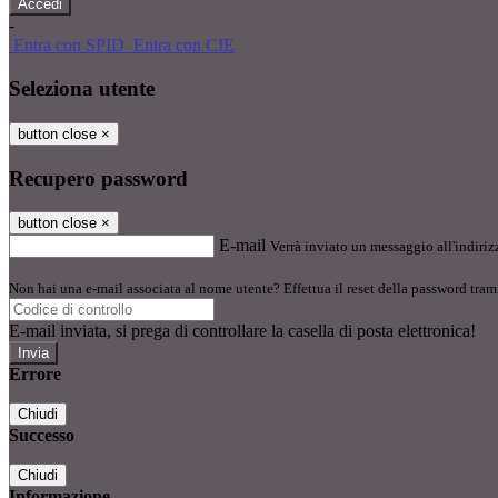
-
Entra con SPID
Entra con CIE
Seleziona utente
button close
×
Recupero password
button close
×
E-mail
Verrà inviato un messaggio all'indirizz
Non hai una e-mail associata al nome utente? Effettua il reset della password tram
E-mail inviata, si prega di controllare la casella di posta elettronica!
Errore
Chiudi
Successo
Chiudi
Informazione