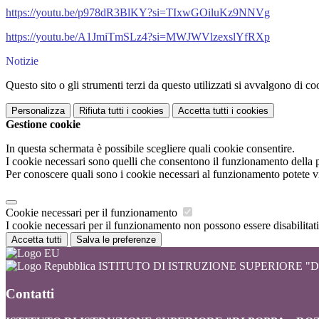
https://youtu.be/p978dR3BlKY?si=TIxwGOiluKz9NNVg
https://youtu.be/A1JmiTmSLz4?si=MWJWVlzexslYfRXp
Notizie
Questo sito o gli strumenti terzi da questo utilizzati si avvalgono di coo
Personalizza
Rifiuta tutti
i cookies
Accetta tutti
i cookies
Gestione cookie
In questa schermata è possibile scegliere quali cookie consentire.
I cookie necessari sono quelli che consentono il funzionamento della pi
Per conoscere quali sono i cookie necessari al funzionamento potete v
Cookie necessari per il funzionamento
I cookie necessari per il funzionamento non possono essere disabilitati.
Accetta tutti
Salva le preferenze
ISTITUTO DI ISTRUZIONE SUPERIORE "DI
Contatti