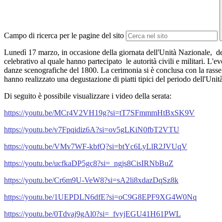
Campo di ricerca per le pagine del sito
Lunedì 17 marzo, in occasione della giornata dell'Unità Nazionale, del
celebrativo al quale hanno partecipato le autorità civili e militari. L'
danze scenografiche del 1800. La cerimonia si è conclusa con la rassegn
hanno realizzato una degustazione di piatti tipici del periodo dell'Unità
Di seguito è possibile visualizzare i video della serata:
https://youtu.be/MCr4V2VH19g?si=tT7SFmmmHtBxSK9V
https://youtu.be/v7Fpqidiz6A?si=ov5gLKiN0fbT2VTU
https://youtu.be/VMv7WF-kbfQ?si=btYc6LyLlR2JVUqV
https://youtu.be/ucfkaDP5gc8?si=_ngjs8CisIRNbBuZ
https://youtu.be/Cr6m9U-VeW8?si=sA2li8xdazDqSz8k
https://youtu.be/1UEPDLN6dfE?si=oC9G8EPF9XG4W0Nq
https://youtu.be/0Tdvaj9gAl0?si=_fvyjEGU41H61PWL