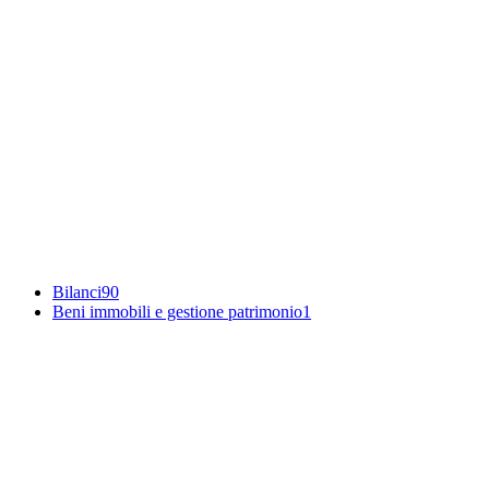
Bilanci
90
Beni immobili e gestione patrimonio
1