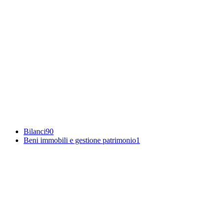
Bilanci
90
Beni immobili e gestione patrimonio
1