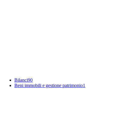
Bilanci
90
Beni immobili e gestione patrimonio
1