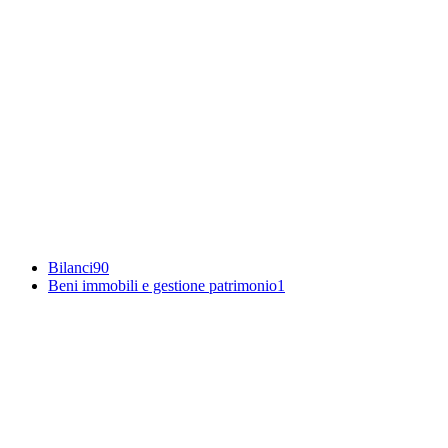
Bilanci
90
Beni immobili e gestione patrimonio
1