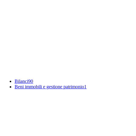
Bilanci
90
Beni immobili e gestione patrimonio
1