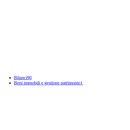
Bilanci
90
Beni immobili e gestione patrimonio
1