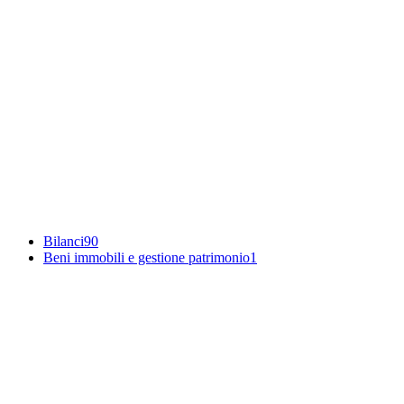
Bilanci
90
Beni immobili e gestione patrimonio
1