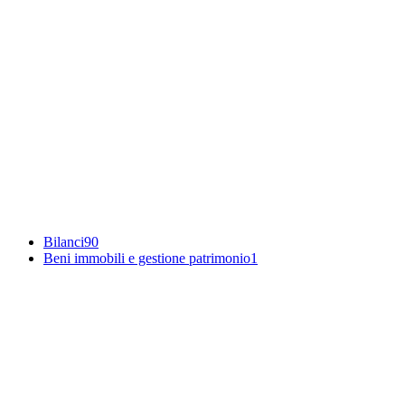
Bilanci
90
Beni immobili e gestione patrimonio
1